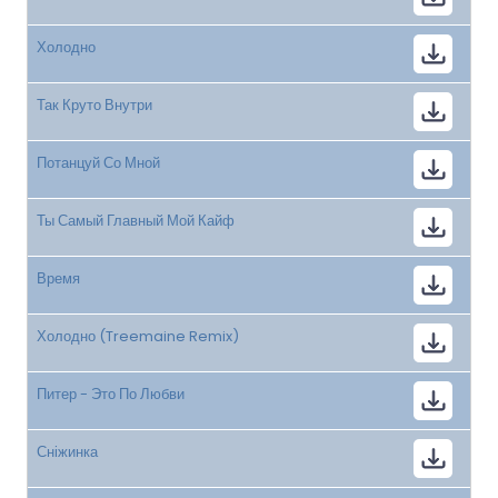
Холодно
Так Круто Внутри
Потанцуй Со Мной
Ты Самый Главный Мой Кайф
Время
Холодно (Treemaine Remix)
Питер - Это По Любви
Сніжинка