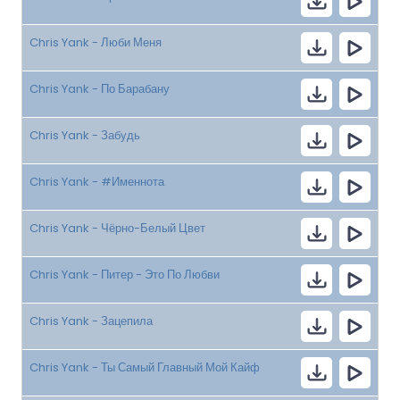
Chris Yank - Люби Меня
Chris Yank - По Барабану
Chris Yank - Забудь
Chris Yank - #Именнота
Chris Yank - Чёрно-Белый Цвет
Chris Yank - Питер - Это По Любви
Chris Yank - Зацепила
Chris Yank - Ты Самый Главный Мой Кайф