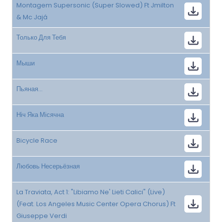
Montagem Supersonic (Super Slowed) Ft Jmilton
& Mc Jajá
Только Для Тебя
Мыши
Пьяная...
Ніч Яка Місячна
Bicycle Race
Любовь Несерьёзная
La Traviata, Act 1: "Libiamo Ne' Lieti Calici" (Live)
(Feat. Los Angeles Music Center Opera Chorus) Ft
Giuseppe Verdi